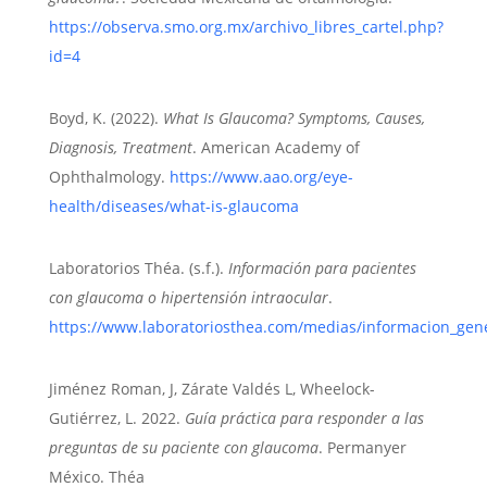
https://observa.smo.org.mx/archivo_libres_cartel.php?
id=4
Boyd, K.
(2022)
.
What Is Glaucoma? Symptoms, Causes,
Diagnosis, Treatment
.
American Academy of
Ophthalmology
.
https://www.aao.org/eye-
health/diseases/what-is-glaucoma
Laboratorios Théa
.
(s.f.)
.
Información para pacientes
con glaucoma o hipertensión intraocular
.
https://www.laboratoriosthea.com/medias/informacion_gen
Jiménez Roman, J, Zárate Valdés L, Wheelock-
Gutiérrez, L.
2022
.
Guía práctica para responder a las
preguntas de su paciente con glaucoma
.
Permanyer
México
. Théa