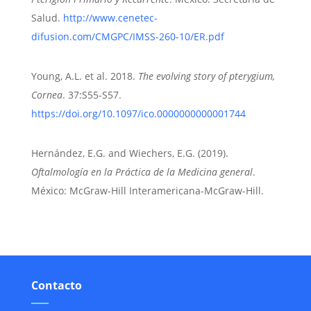
Salud.
http://www.cenetec-
difusion.com/CMGPC/IMSS-260-10/ER.pdf
Young, A.L. et al.
2018
.
The evolving story of pterygium,
Cornea
. 37:S55-S57.
https://doi.org/10.1097/ico.0000000000001744
Hernández, E.G. and Wiechers, E.G.
(2019)
.
Oftalmología en la Práctica de la Medicina general
.
México:
McGraw-Hill Interamericana-McGraw-Hill
.
Contacto